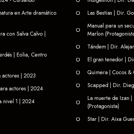
2024 - Cursando
Indigestión | Dir. D
matura en Arte dramático
Las Bestias | Dir. 
Manual para un secu
ra con Salva Calvo |
Marlon (Protagonist
Tándem | Dir. Aleja
erdés | Eolia, Centro
El gran tenedor | Di
Quimera | Cocos & C
ra actores | 2023
Scapped | Dir. Diego
para actores | 2024
La muerte de Izan | 
nivel 1 | 2024
(Protagonista)
Star | Dir. Aixa Gue